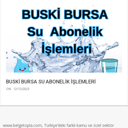
BUSKİ BURSA SU ABONELİK İŞLEMLERİ
2023-
ON:
12/12/2023
12-
12
www.belgetopla.com, Türkiye’deki farklı kamu ve özel sektör