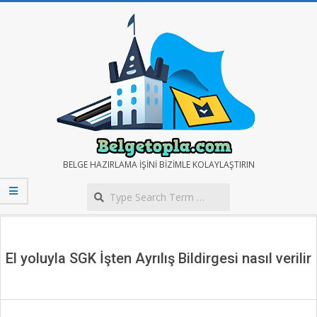
Skip
to
content
BELGE
BELGE HAZIRLAMA IŞINI BIZIMLE KOLAYLAŞTIRIN
Search
TOPLA
Secondary
Navigation
Menu
El yoluyla SGK İşten Ayrılış Bildirgesi nasıl verilir