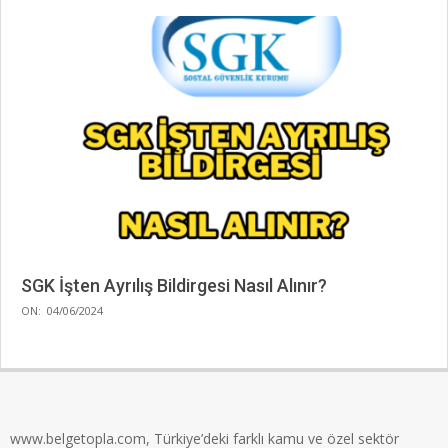
SGK İşten Ayrılış Bildirgesi Nasıl Alınır?
2024-
ON:
04/06/2024
06-
04
www.belgetopla.com, Türkiye’deki farklı kamu ve özel sektör