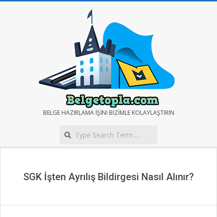
Skip
to
content
BELGE
BELGE HAZIRLAMA IŞINI BIZIMLE KOLAYLAŞTIRIN
Search
TOPLA
Secondary
Navigation
Menu
SGK İşten Ayrılış Bildirgesi Nasıl Alınır?