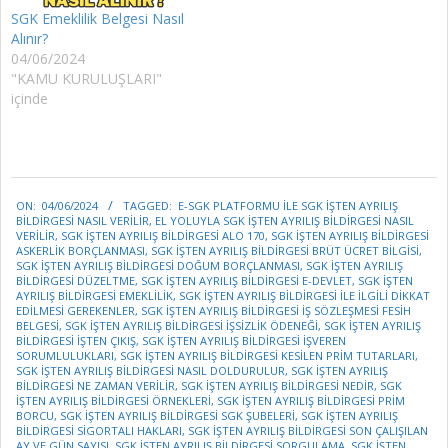
SGK Emeklilik Belgesi Nasıl
Alınır?
04/06/2024
"KAMU KURULUŞLARI"
içinde
2024-
ON:
04/06/2024
TAGGED:
E-SGK PLATFORMU ILE SGK İŞTEN AYRILIŞ
06-
BILDIRGESI NASIL VERILIR
,
EL YOLUYLA SGK İŞTEN AYRILIŞ BILDIRGESI NASIL
04
VERILIR
,
SGK İŞTEN AYRILIŞ BILDIRGESI ALO 170
,
SGK İŞTEN AYRILIŞ BILDIRGESI
ASKERLIK BORÇLANMASI
,
SGK İŞTEN AYRILIŞ BILDIRGESI BRÜT ÜCRET BILGISI
,
SGK İŞTEN AYRILIŞ BILDIRGESI DOĞUM BORÇLANMASI
,
SGK İŞTEN AYRILIŞ
BILDIRGESI DÜZELTME
,
SGK İŞTEN AYRILIŞ BILDIRGESI E-DEVLET
,
SGK İŞTEN
AYRILIŞ BILDIRGESI EMEKLILIK
,
SGK İŞTEN AYRILIŞ BILDIRGESI ILE ILGILI DIKKAT
EDILMESI GEREKENLER
,
SGK İŞTEN AYRILIŞ BILDIRGESI IŞ SÖZLEŞMESI FESIH
BELGESI
,
SGK İŞTEN AYRILIŞ BILDIRGESI IŞSIZLIK ÖDENEĞI
,
SGK İŞTEN AYRILIŞ
BILDIRGESI IŞTEN ÇIKIŞ
,
SGK İŞTEN AYRILIŞ BILDIRGESI IŞVEREN
SORUMLULUKLARI
,
SGK İŞTEN AYRILIŞ BILDIRGESI KESILEN PRIM TUTARLARI
,
SGK İŞTEN AYRILIŞ BILDIRGESI NASIL DOLDURULUR
,
SGK İŞTEN AYRILIŞ
BILDIRGESI NE ZAMAN VERILIR
,
SGK İŞTEN AYRILIŞ BILDIRGESI NEDIR
,
SGK
İŞTEN AYRILIŞ BILDIRGESI ÖRNEKLERI
,
SGK İŞTEN AYRILIŞ BILDIRGESI PRIM
BORCU
,
SGK İŞTEN AYRILIŞ BILDIRGESI SGK ŞUBELERI
,
SGK İŞTEN AYRILIŞ
BILDIRGESI SIGORTALI HAKLARI
,
SGK İŞTEN AYRILIŞ BILDIRGESI SON ÇALIŞILAN
AY VE GÜN SAYISI
,
SGK İŞTEN AYRILIŞ BILDIRGESI SORGULAMA
,
SGK İŞTEN