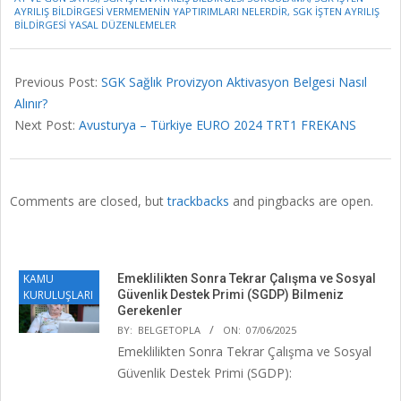
AYRILIŞ BILDIRGESI VERMEMENIN YAPTIRIMLARI NELERDIR
,
SGK İŞTEN AYRILIŞ
BILDIRGESI YASAL DÜZENLEMELER
Previous Post:
SGK Sağlık Provizyon Aktivasyon Belgesi Nasıl
Alınır?
Next Post:
Avusturya – Türkiye EURO 2024 TRT1 FREKANS
Comments are closed, but
trackbacks
and pingbacks are open.
KAMU
Emeklilikten Sonra Tekrar Çalışma ve Sosyal
KURULUŞLARI
Güvenlik Destek Primi (SGDP) Bilmeniz
Gerekenler
BY:
BELGETOPLA
ON:
07/06/2025
Emeklilikten Sonra Tekrar Çalışma ve Sosyal
Güvenlik Destek Primi (SGDP):