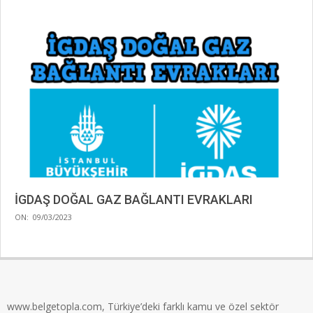
İGDAŞ DOĞAL GAZ BAĞLANTI EVRAKLARI
2023-
ON:
09/03/2023
03-
09
www.belgetopla.com, Türkiye’deki farklı kamu ve özel sektör