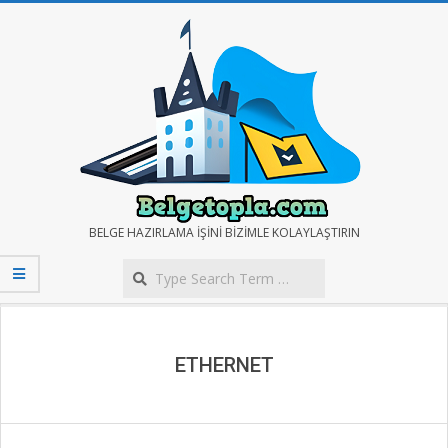
Skip
to
content
BELGE
BELGE HAZIRLAMA IŞINI BIZIMLE KOLAYLAŞTIRIN
Search
TOPLA
Secondary
Navigation
Menu
ETHERNET