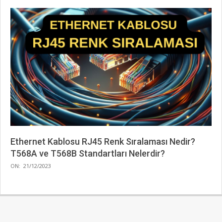
Ethernet Kablosu RJ45 Renk Sıralaması Nedir?
T568A ve T568B Standartları Nelerdir?
2023-
ON:
21/12/2023
12-
21