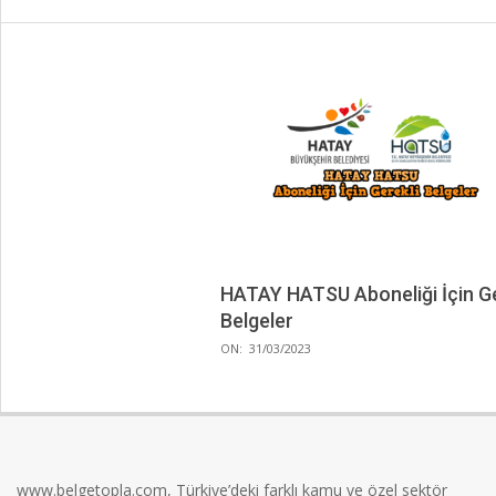
HATAY HATSU Aboneliği İçin Ge
Belgeler
2023-
ON:
31/03/2023
03-
31
www.belgetopla.com, Türkiye’deki farklı kamu ve özel sektör