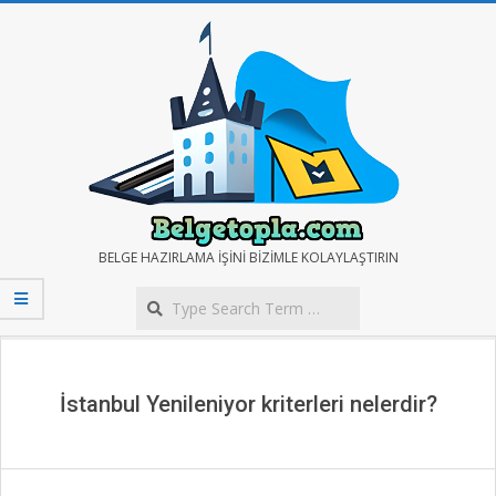
Skip
to
content
BELGE
BELGE HAZIRLAMA IŞINI BIZIMLE KOLAYLAŞTIRIN
Search
TOPLA
Secondary
Navigation
Menu
İstanbul Yenileniyor kriterleri nelerdir?