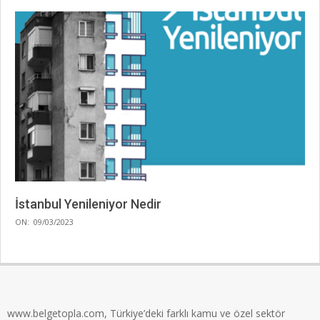
İstanbul Yenileniyor Nedir
2023-
ON:
09/03/2023
03-
09
www.belgetopla.com, Türkiye’deki farklı kamu ve özel sektör