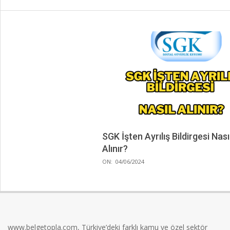
SGK İşten Ayrılış Bildirgesi Nası
Alınır?
2024-
ON:
04/06/2024
06-
04
www.belgetopla.com, Türkiye’deki farklı kamu ve özel sektör