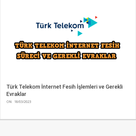
Türk Telekom İnternet Fesih İşlemleri ve Gerekli
Evraklar
2023-
ON:
18/03/2023
03-
18