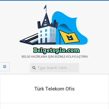
Skip
to
content
BELGE
BELGE HAZIRLAMA IŞINI BIZIMLE KOLAYLAŞTIRIN
Search
TOPLA
Secondary
Navigation
Menu
Türk Telekom Ofis